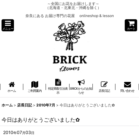
～全国にお花をお届けします～
（北海道・北東北・沖縄を除く）
奈良にある お届け専門の花屋 onlineshop & lesson
メニュー
カート
特定商取引法表
BRICKからのお知
ホーム
ご利用案内
店長日記
問い合わせ
示
らせ
ホーム
>
店長日記
>
2010年7月
>
今日はありがとうございました✿
今日はありがとうございました✿
2010
07
03
年
月
日