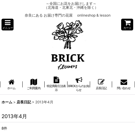
～全国にお花をお届けします～
（北海道・北東北・沖縄を除く）
奈良にある お届け専門の花屋 onlineshop & lesson
メニュー
カート
特定商取引法表
BRICKからのお知
ホーム
ご利用案内
店長日記
問い合わせ
示
らせ
ホーム
>
店長日記
>
2013年4月
2013年4月
8
件