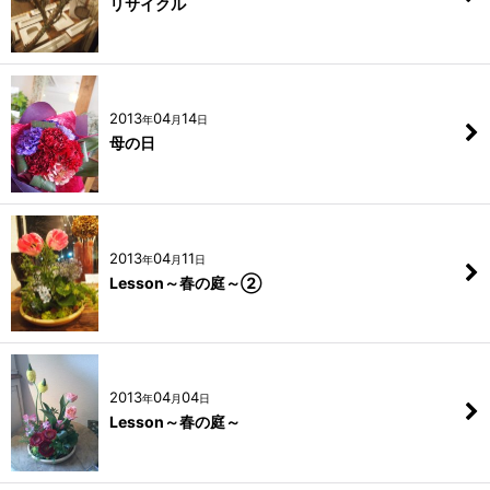
リサイクル
2013
04
14
年
月
日
母の日
2013
04
11
年
月
日
Lesson～春の庭～②
2013
04
04
年
月
日
Lesson～春の庭～