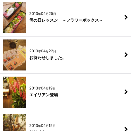
2013
04
25
年
月
日
母の日レッスン ～フラワーボックス～
2013
04
22
年
月
日
お待たせしました。
2013
04
19
年
月
日
エイリアン登場
2013
04
15
年
月
日