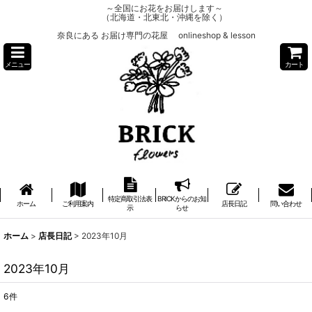
～全国にお花をお届けします～
（北海道・北東北・沖縄を除く）
奈良にある お届け専門の花屋 onlineshop & lesson
メニュー
カート
特定商取引法表
BRICKからのお知
ホーム
ご利用案内
店長日記
問い合わせ
示
らせ
ホーム
>
店長日記
>
2023年10月
2023年10月
6
件