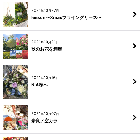
2021
10
27
年
月
日
lesson〜Xmasフライングリース〜
2021
10
21
年
月
日
秋のお花を満喫
2021
10
16
年
月
日
N.A様へ
2021
10
07
年
月
日
奈良ノ空カラ