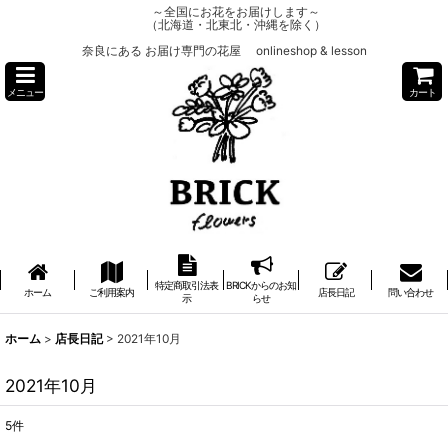
～全国にお花をお届けします～
（北海道・北東北・沖縄を除く）
奈良にある お届け専門の花屋 onlineshop & lesson
メニュー
カート
特定商取引法表
BRICKからのお知
ホーム
ご利用案内
店長日記
問い合わせ
示
らせ
ホーム
>
店長日記
>
2021年10月
2021年10月
5
件