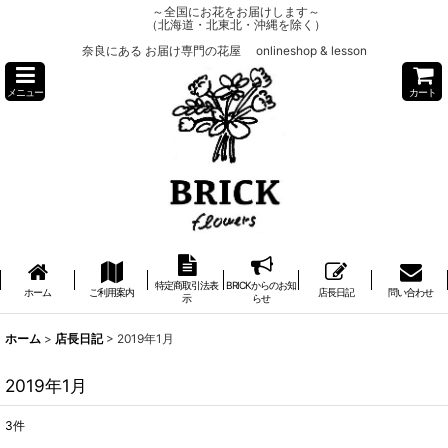
～全国にお花をお届けします～
（北海道・北東北・沖縄を除く）
奈良にある お届け専門の花屋 onlineshop & lesson
メニュー
カート
特定商取引法表
BRICKからのお知
ホーム
ご利用案内
店長日記
問い合わせ
示
らせ
ホーム
>
店長日記
>
2019年1月
2019年1月
3
件