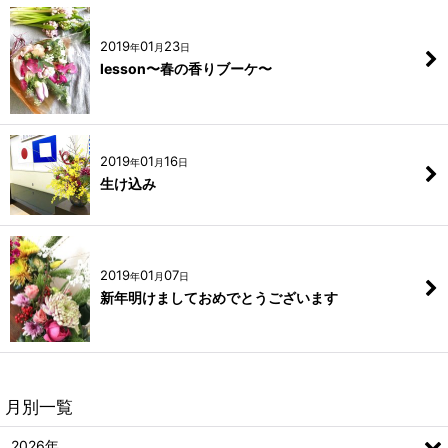
2019
01
23
年
月
日
lesson〜春の香りブーケ〜
2019
01
16
年
月
日
生け込み
2019
01
07
年
月
日
新年明けましておめでとうございます
月別一覧
2026年