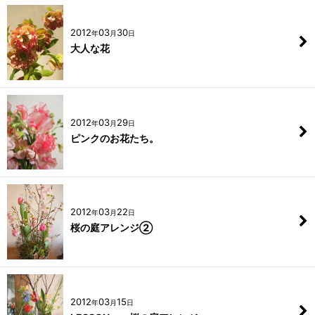
2012
03
30
年
月
日
大人な花
2012
03
29
年
月
日
ピンクのお花たち。
2012
03
22
年
月
日
桜の庭アレンジ②
2012
03
15
年
月
日