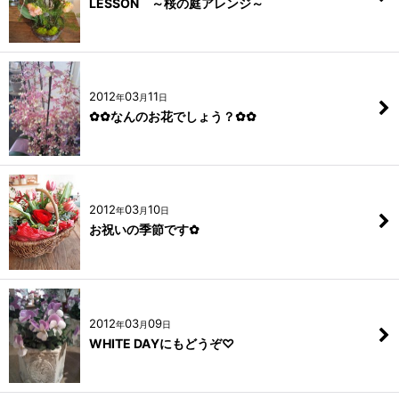
LESSON ～桜の庭アレンジ～
2012
03
11
年
月
日
✿✿なんのお花でしょう？✿✿
2012
03
10
年
月
日
お祝いの季節です✿
2012
03
09
年
月
日
WHITE DAYにもどうぞ♡