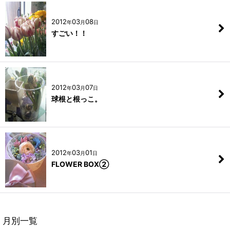
2012
03
08
年
月
日
すごい！！
2012
03
07
年
月
日
球根と根っこ。
2012
03
01
年
月
日
FLOWER BOX②
月別一覧