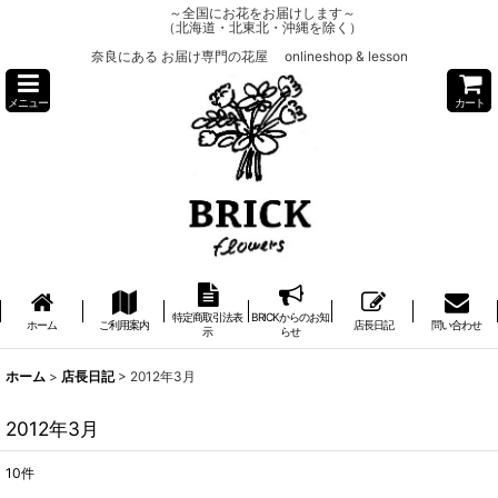
～全国にお花をお届けします～
（北海道・北東北・沖縄を除く）
奈良にある お届け専門の花屋 onlineshop & lesson
メニュー
カート
特定商取引法表
BRICKからのお知
ホーム
ご利用案内
店長日記
問い合わせ
示
らせ
ホーム
>
店長日記
>
2012年3月
2012年3月
10
件