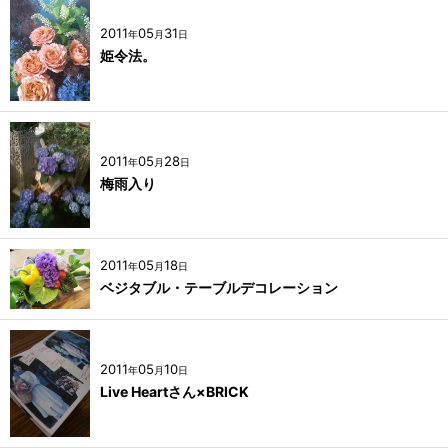
2011
05
31
年
月
日
姫令法。
2011
05
28
年
月
日
梅雨入り
2011
05
18
年
月
日
ベジタブル・テーブルデコレーション
2011
05
10
年
月
日
Live Heartさん×BRICK