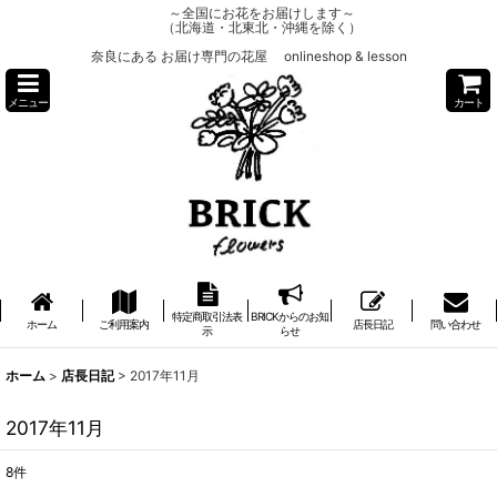
～全国にお花をお届けします～
（北海道・北東北・沖縄を除く）
奈良にある お届け専門の花屋 onlineshop & lesson
メニュー
カート
特定商取引法表
BRICKからのお知
ホーム
ご利用案内
店長日記
問い合わせ
示
らせ
ホーム
>
店長日記
>
2017年11月
2017年11月
8
件