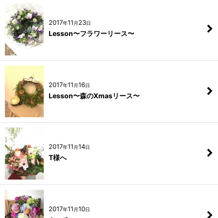
2017
11
23
年
月
日
Lesson〜フラワーリース〜
2017
11
16
年
月
日
Lesson〜森のXmasリース〜
2017
11
14
年
月
日
T様へ
2017
11
10
年
月
日