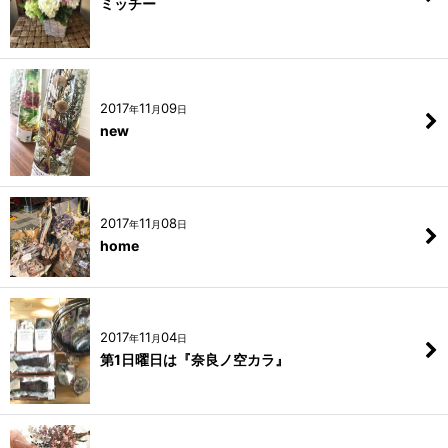
ミッチー
2017
11
09
年
月
日
new
2017
11
08
年
月
日
home
2017
11
04
年
月
日
第1日曜日は『奈良ノ空カラ』