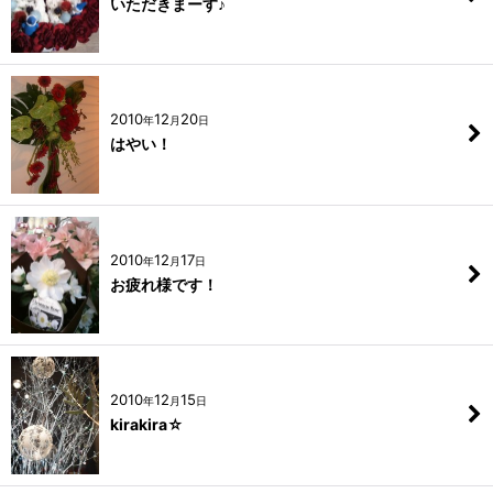
いただきまーす♪
2010
12
20
年
月
日
はやい！
2010
12
17
年
月
日
お疲れ様です！
2010
12
15
年
月
日
kirakira☆