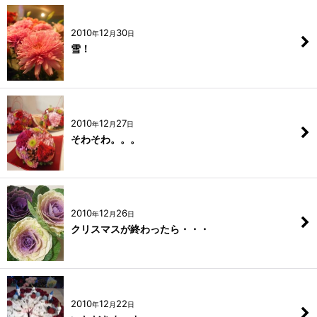
2010
12
30
年
月
日
雪！
2010
12
27
年
月
日
そわそわ。。。
2010
12
26
年
月
日
クリスマスが終わったら・・・
2010
12
22
年
月
日