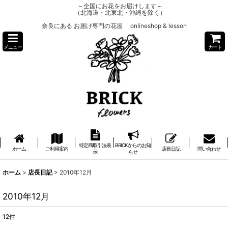
～全国にお花をお届けします～
（北海道・北東北・沖縄を除く）
奈良にある お届け専門の花屋 onlineshop & lesson
メニュー
カート
特定商取引法表
BRICKからのお知
ホーム
ご利用案内
店長日記
問い合わせ
示
らせ
ホーム
>
店長日記
>
2010年12月
2010年12月
12
件