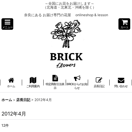
～全国にお花をお届けします～
（北海道・北東北・沖縄を除く）
奈良にある お届け専門の花屋 onlineshop & lesson
メニュー
カート
特定商取引法表
BRICKからのお知
ホーム
ご利用案内
店長日記
問い合わせ
示
らせ
ホーム
>
店長日記
>
2012年4月
2012年4月
12
件