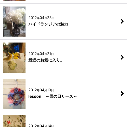
2012
04
23
年
月
日
ハイドランジアの魅力
2012
04
21
年
月
日
最近のお気に入り。
2012
04
19
年
月
日
lesson ～母の日リース～
2012
04
14
年
月
日