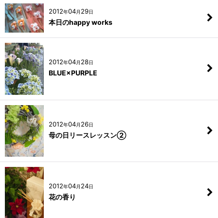
2012
04
29
年
月
日
本日のhappy works
2012
04
28
年
月
日
BLUE×PURPLE
2012
04
26
年
月
日
母の日リースレッスン②
2012
04
24
年
月
日
花の香り