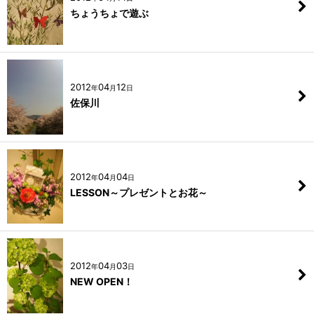
ちょうちょで遊ぶ
2012
04
12
年
月
日
佐保川
2012
04
04
年
月
日
LESSON～プレゼントとお花～
2012
04
03
年
月
日
NEW OPEN！