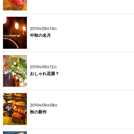
2010
09
14
年
月
日
中秋の名月
2010
09
12
年
月
日
おしゃれ花屋？
2010
09
08
年
月
日
秋の新作