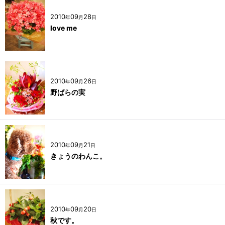
2010
09
28
年
月
日
love me
2010
09
26
年
月
日
野ばらの実
2010
09
21
年
月
日
きょうのわんこ。
2010
09
20
年
月
日
秋です。