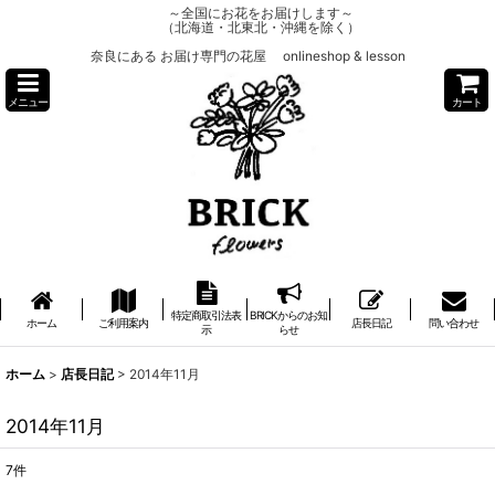
～全国にお花をお届けします～
（北海道・北東北・沖縄を除く）
奈良にある お届け専門の花屋 onlineshop & lesson
メニュー
カート
特定商取引法表
BRICKからのお知
ホーム
ご利用案内
店長日記
問い合わせ
示
らせ
ホーム
>
店長日記
>
2014年11月
2014年11月
7
件