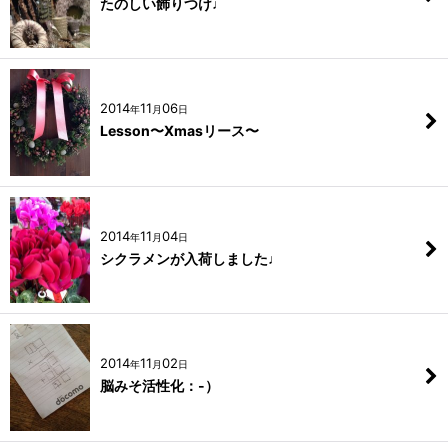
たのしい飾りつけ♩
2014
11
06
年
月
日
Lesson〜Xmasリース〜
2014
11
04
年
月
日
シクラメンが入荷しました♩
2014
11
02
年
月
日
脳みそ活性化：-）