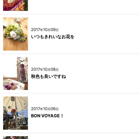
2017
10
09
年
月
日
いつもきれいなお花を
2017
10
08
年
月
日
秋色も良いですね
2017
10
06
年
月
日
BON VOYAGE！