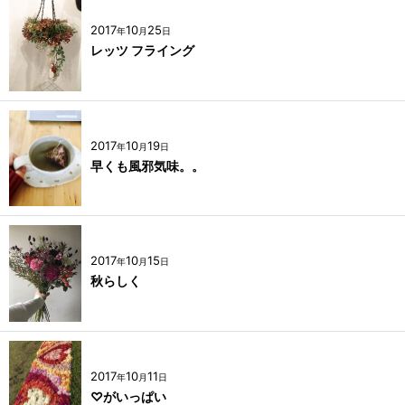
2017
10
25
年
月
日
レッツ フライング
2017
10
19
年
月
日
早くも風邪気味。。
2017
10
15
年
月
日
秋らしく
2017
10
11
年
月
日
♡がいっぱい