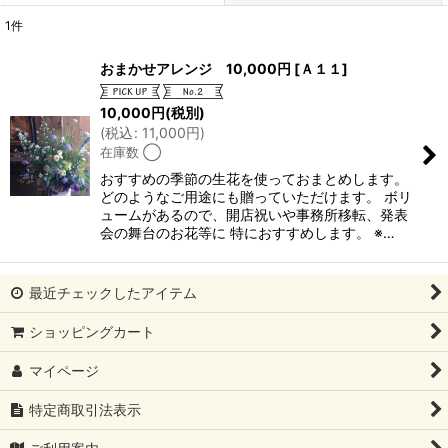
1
件
表示数
:
おまかせアレンジ 10,000円
[
Ａ１１
]
並び順
:
10,000
円
(税別)
(
税込
:
11,000
円
)
在庫数 ◯
絞り込む
おすすめの季節の生花を使っておまとめします。
どのようなご用途にも贈っていただけます。 ボリ
ュームがあるので、開店祝いや事務所移転、発表
会の舞台のお花等に 特におすすめします。 ※…
最近チェックしたアイテム
ショッピングカート
マイページ
特定商取引法表示