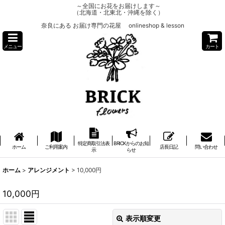
～全国にお花をお届けします～
（北海道・北東北・沖縄を除く）
奈良にある お届け専門の花屋 onlineshop & lesson
メニュー
カート
特定商取引法表
BRICKからのお知
ホーム
ご利用案内
店長日記
問い合わせ
示
らせ
ホーム
>
アレンジメント
>
10,000円
10,000円
表示順変更
閉じる