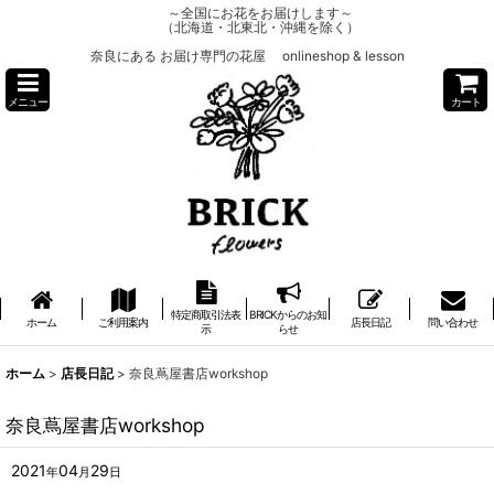
～全国にお花をお届けします～
（北海道・北東北・沖縄を除く）
奈良にある お届け専門の花屋 onlineshop & lesson
メニュー
カート
特定商取引法表
BRICKからのお知
ホーム
ご利用案内
店長日記
問い合わせ
示
らせ
ホーム
>
店長日記
>
奈良蔦屋書店workshop
奈良蔦屋書店workshop
2021
04
29
年
月
日