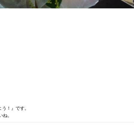
、
よう！』です。
いね。