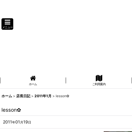
メニュー
ホーム
ご利用案内
ホーム
>
店長日記
>
2011年1月
>
lesson✿
lesson✿
2011
01
19
年
月
日