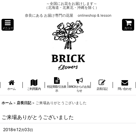
～全国にお花をお届けします～
（北海道・北東北・沖縄を除く）
奈良にある お届け専門の花屋 onlineshop & lesson
メニュー
カート
特定商取引法表
BRICKからのお知
ホーム
ご利用案内
店長日記
問い合わせ
示
らせ
ホーム
>
店長日記
>
ご来場ありがとうございました
ご来場ありがとうございました
2018
12
03
年
月
日