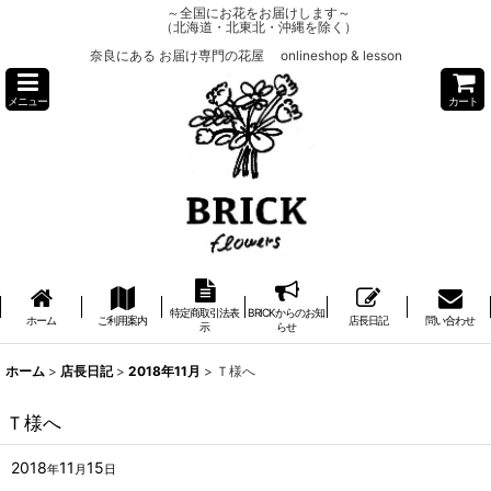
～全国にお花をお届けします～
（北海道・北東北・沖縄を除く）
奈良にある お届け専門の花屋 onlineshop & lesson
メニュー
カート
特定商取引法表
BRICKからのお知
ホーム
ご利用案内
店長日記
問い合わせ
示
らせ
ホーム
>
店長日記
>
2018年11月
>
Ｔ様へ
Ｔ様へ
2018
11
15
年
月
日