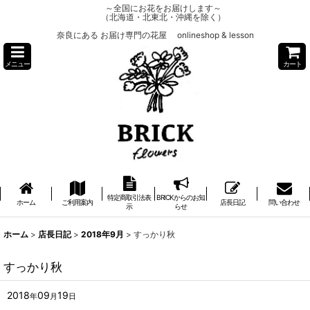
～全国にお花をお届けします～
（北海道・北東北・沖縄を除く）
奈良にある お届け専門の花屋 onlineshop & lesson
メニュー
カート
特定商取引法表
BRICKからのお知
ホーム
ご利用案内
店長日記
問い合わせ
示
らせ
ホーム
>
店長日記
>
2018年9月
>
すっかり秋
すっかり秋
2018
09
19
年
月
日