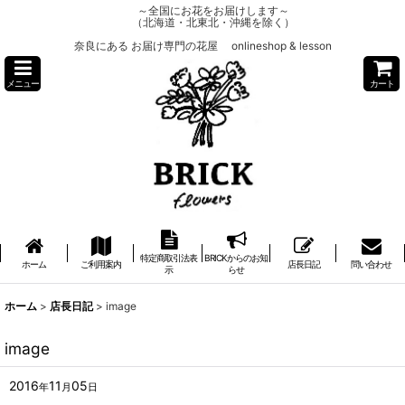
～全国にお花をお届けします～
（北海道・北東北・沖縄を除く）
奈良にある お届け専門の花屋 onlineshop & lesson
メニュー
カート
特定商取引法表
BRICKからのお知
ホーム
ご利用案内
店長日記
問い合わせ
示
らせ
ホーム
>
店長日記
>
image
image
2016
11
05
年
月
日