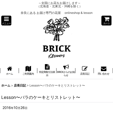
～全国にお花をお届けします～
（北海道・北東北・沖縄を除く）
奈良にある お届け専門の花屋 onlineshop & lesson
メニュー
カート
特定商取引法表
BRICKからのお知
ホーム
ご利用案内
店長日記
問い合わせ
示
らせ
ホーム
>
店長日記
>
Lesson〜バラのケーキとリストレット〜
Lesson〜バラのケーキとリストレット〜
2016
10
26
年
月
日