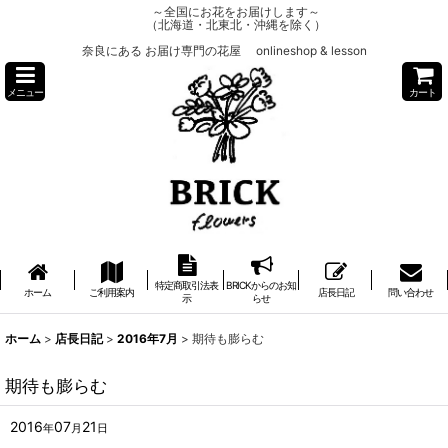
～全国にお花をお届けします～
（北海道・北東北・沖縄を除く）
奈良にある お届け専門の花屋 onlineshop & lesson
メニュー
カート
特定商取引法表
BRICKからのお知
ホーム
ご利用案内
店長日記
問い合わせ
示
らせ
ホーム
>
店長日記
>
2016年7月
>
期待も膨らむ
期待も膨らむ
2016
07
21
年
月
日