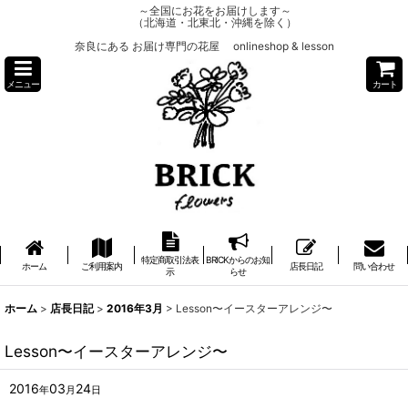
～全国にお花をお届けします～
（北海道・北東北・沖縄を除く）
奈良にある お届け専門の花屋 onlineshop & lesson
メニュー
カート
特定商取引法表
BRICKからのお知
ホーム
ご利用案内
店長日記
問い合わせ
示
らせ
ホーム
>
店長日記
>
2016年3月
>
Lesson〜イースターアレンジ〜
Lesson〜イースターアレンジ〜
2016
03
24
年
月
日