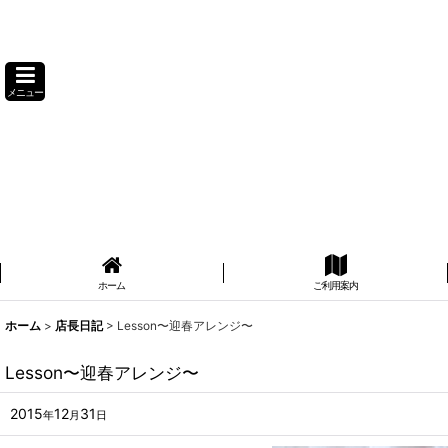
メニュー
ホーム
ご利用案内
ホーム
>
店長日記
>
Lesson〜迎春アレンジ〜
Lesson〜迎春アレンジ〜
2015
12
31
年
月
日