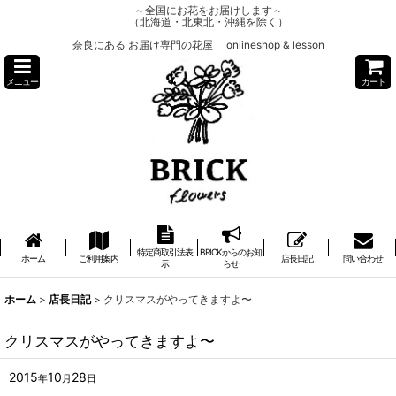
～全国にお花をお届けします～
（北海道・北東北・沖縄を除く）
奈良にある お届け専門の花屋 onlineshop & lesson
メニュー
カート
特定商取引法表
BRICKからのお知
ホーム
ご利用案内
店長日記
問い合わせ
示
らせ
ホーム
>
店長日記
>
クリスマスがやってきますよ〜
クリスマスがやってきますよ〜
2015
10
28
年
月
日