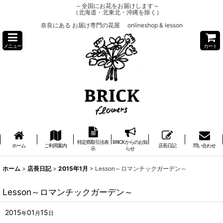
～全国にお花をお届けします～
（北海道・北東北・沖縄を除く）
奈良にある お届け専門の花屋 onlineshop & lesson
メニュー
カート
特定商取引法表
BRICKからのお知
ホーム
ご利用案内
店長日記
問い合わせ
示
らせ
ホーム
>
店長日記
>
2015年1月
>
Lesson～ロマンチックガーデン～
Lesson～ロマンチックガーデン～
2015
01
15
年
月
日