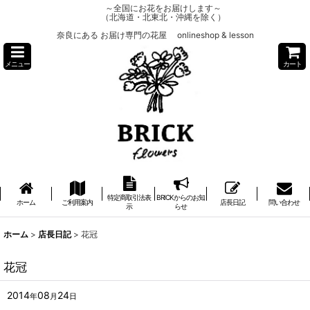
～全国にお花をお届けします～
（北海道・北東北・沖縄を除く）
奈良にある お届け専門の花屋 onlineshop & lesson
メニュー
カート
特定商取引法表
BRICKからのお知
ホーム
ご利用案内
店長日記
問い合わせ
示
らせ
ホーム
>
店長日記
>
花冠
花冠
2014
08
24
年
月
日