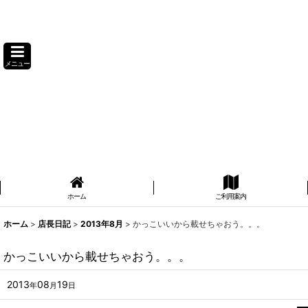
メニュー
ホーム
ご利用案内
ホーム
>
店長日記
>
2013年8月
>
かっこいいから載せちゃおう。。。
かっこいいから載せちゃおう。。。
2013
08
19
年
月
日