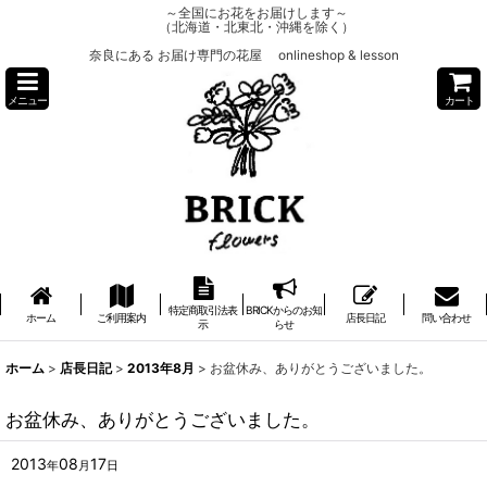
～全国にお花をお届けします～
（北海道・北東北・沖縄を除く）
奈良にある お届け専門の花屋 onlineshop & lesson
メニュー
カート
特定商取引法表
BRICKからのお知
ホーム
ご利用案内
店長日記
問い合わせ
示
らせ
ホーム
>
店長日記
>
2013年8月
>
お盆休み、ありがとうございました。
お盆休み、ありがとうございました。
2013
08
17
年
月
日