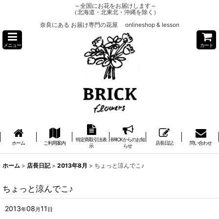
～全国にお花をお届けします～
（北海道・北東北・沖縄を除く）
奈良にある お届け専門の花屋 onlineshop & lesson
メニュー
カート
特定商取引法表
BRICKからのお知
ホーム
ご利用案内
店長日記
問い合わせ
示
らせ
ホーム
>
店長日記
>
2013年8月
>
ちょっと涼んでこ♪
ちょっと涼んでこ♪
2013
08
11
年
月
日