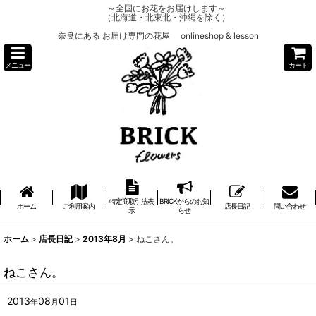
～全国にお花をお届けします～
（北海道・北東北・沖縄を除く）
奈良にある お届け専門の花屋 onlineshop & lesson
メニュー
カート
特定商取引法表
BRICKからのお知
ホーム
ご利用案内
店長日記
問い合わせ
示
らせ
ホーム
>
店長日記
>
2013年8月
>
ねこさん。
ねこさん。
2013
08
01
年
月
日