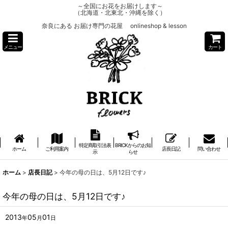
～全国にお花をお届けします～
（北海道・北東北・沖縄を除く）
奈良にある お届け専門の花屋 onlineshop & lesson
メニュー
カート
特定商取引法表
BRICKからのお知
ホーム
ご利用案内
店長日記
問い合わせ
示
らせ
ホーム
>
店長日記
>
今年の母の日は、5月12日です♪
今年の母の日は、5月12日です♪
2013
05
01
年
月
日