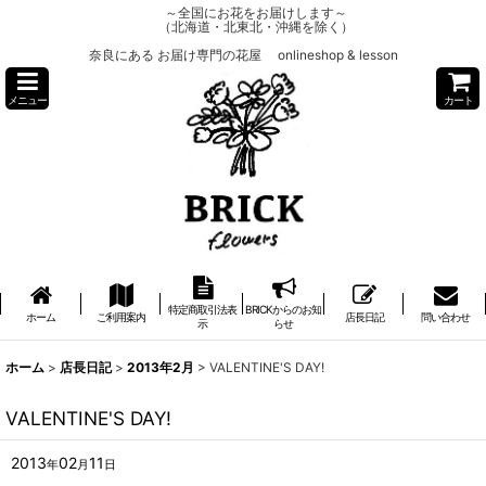
～全国にお花をお届けします～
（北海道・北東北・沖縄を除く）
奈良にある お届け専門の花屋 onlineshop & lesson
メニュー
カート
特定商取引法表
BRICKからのお知
ホーム
ご利用案内
店長日記
問い合わせ
示
らせ
ホーム
>
店長日記
>
2013年2月
>
VALENTINE'S DAY!
VALENTINE'S DAY!
2013
02
11
年
月
日