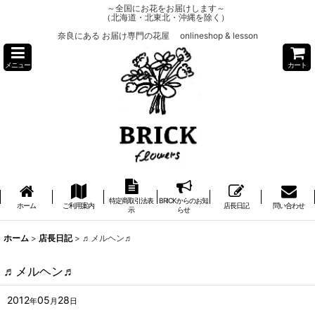
～全国にお花をお届けします～
（北海道・北東北・沖縄を除く）
奈良にある お届け専門の花屋 onlineshop & lesson
メニュー
カート
特定商取引法表
BRICKからのお知
ホーム
ご利用案内
店長日記
問い合わせ
示
らせ
ホーム
>
店長日記
>
♬メルヘン♬
♬メルヘン♬
2012
05
28
年
月
日