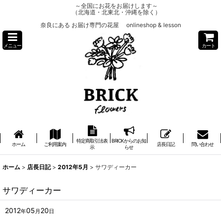
～全国にお花をお届けします～
（北海道・北東北・沖縄を除く）
奈良にある お届け専門の花屋 onlineshop & lesson
メニュー
カート
特定商取引法表
BRICKからのお知
ホーム
ご利用案内
店長日記
問い合わせ
示
らせ
ホーム
>
店長日記
>
2012年5月
>
サワディーカー
サワディーカー
2012
05
20
年
月
日