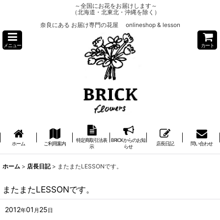
～全国にお花をお届けします～
（北海道・北東北・沖縄を除く）
奈良にある お届け専門の花屋 onlineshop & lesson
メニュー
カート
特定商取引法表
BRICKからのお知
ホーム
ご利用案内
店長日記
問い合わせ
示
らせ
ホーム
>
店長日記
>
またまたLESSONです。
またまたLESSONです。
2012
01
25
年
月
日