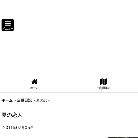
メニュー
ホーム
ご利用案内
ホーム
>
店長日記
>
夏の恋人
夏の恋人
2011
07
05
年
月
日