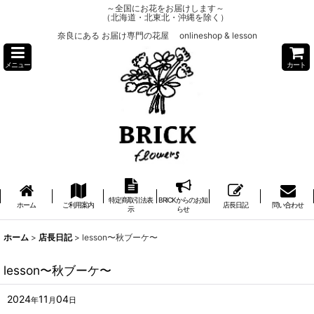
～全国にお花をお届けします～
（北海道・北東北・沖縄を除く）
奈良にある お届け専門の花屋 onlineshop & lesson
メニュー
カート
特定商取引法表
BRICKからのお知
ホーム
ご利用案内
店長日記
問い合わせ
示
らせ
ホーム
>
店長日記
>
lesson〜秋ブーケ〜
lesson〜秋ブーケ〜
2024
11
04
年
月
日