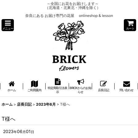
～全国にお花をお届けします～
（北海道・北東北・沖縄を除く）
奈良にある お届け専門の花屋 onlineshop & lesson
メニュー
カート
特定商取引法表
BRICKからのお知
ホーム
ご利用案内
店長日記
問い合わせ
示
らせ
ホーム
>
店長日記
>
2023年6月
>
T様へ
T様へ
2023
06
01
年
月
日