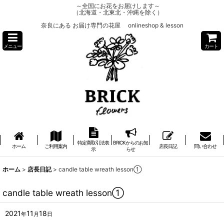
～全国にお花をお届けします～
（北海道・北東北・沖縄を除く）
奈良にある お届け専門の花屋 onlineshop & lesson
メニュー
カート
特定商取引法表
BRICKからのお知
ホーム
ご利用案内
店長日記
問い合わせ
示
らせ
ホーム
>
店長日記
>
candle table wreath lesson①
candle table wreath lesson①
2021
11
18
年
月
日