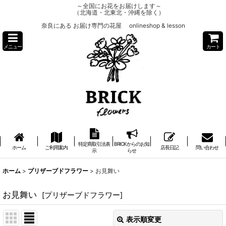
～全国にお花をお届けします～
（北海道・北東北・沖縄を除く）
奈良にある お届け専門の花屋 onlineshop & lesson
メニュー
カート
特定商取引法表
BRICKからのお知
ホーム
ご利用案内
店長日記
問い合わせ
示
らせ
ホーム
>
プリザーブドフラワー
>
お見舞い
お見舞い
[
プリザーブドフラワー
]
表示順変更
閉じる