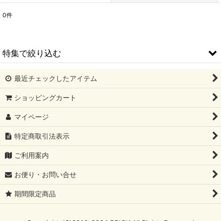
0
件
表示数
:
並び順
:
特集で絞り込む
絞り込む
最近チェックしたアイテム
期間限定商品
ショッピングカート
お誕生日
マイページ
還暦
特定商取引法表示
古希•喜寿
ご利用案内
傘寿•米寿
お便り・お問い合せ
ご結婚・結婚記念日
期間限定商品
お見舞い