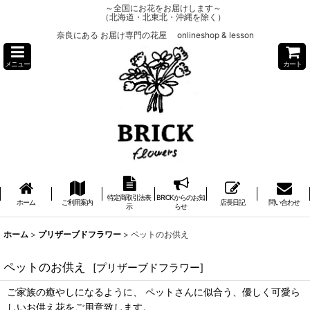
～全国にお花をお届けします～
（北海道・北東北・沖縄を除く）
奈良にある お届け専門の花屋 onlineshop & lesson
メニュー
カート
特定商取引法表
BRICKからのお知
ホーム
ご利用案内
店長日記
問い合わせ
示
らせ
ホーム
>
プリザーブドフラワー
>
ペットのお供え
ペットのお供え
[
プリザーブドフラワー
]
ご家族の癒やしになるように、 ペットさんに似合う、優しく可愛ら
しいお供え花をご用意致します。