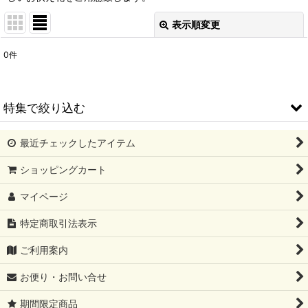
表示順変更
閉じる
0
件
表示数
:
並び順
:
特集で絞り込む
絞り込む
最近チェックしたアイテム
期間限定商品
ショッピングカート
お誕生日
マイページ
還暦
特定商取引法表示
古希•喜寿
ご利用案内
傘寿•米寿
お便り・お問い合せ
ご結婚・結婚記念日
期間限定商品