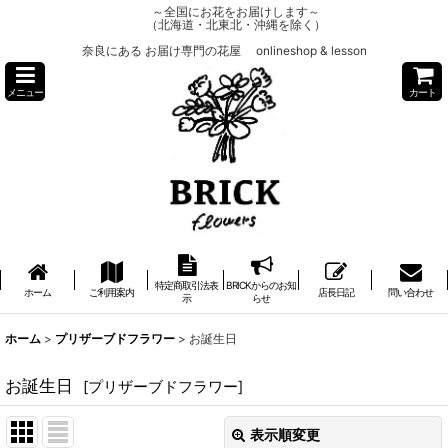
～全国にお花をお届けします～
（北海道・北東北・沖縄を除く）
奈良にある お届け専門の花屋 onlineshop & lesson
メニュー
カート
特定商取引法表
BRICKからのお知
ホーム
ご利用案内
店長日記
問い合わせ
示
らせ
ホーム
>
プリザーブドフラワー
>
お誕生日
お誕生日
[
プリザーブドフラワー
]
表示順変更
閉じる