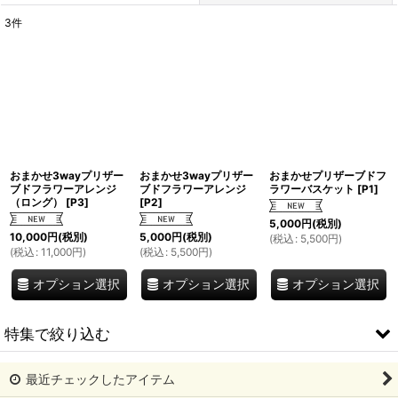
3
件
表示数
:
並び順
:
絞り込む
おまかせ3wayプリザー
おまかせ3wayプリザー
おまかせプリザーブドフ
ブドフラワーアレンジ
ブドフラワーアレンジ
ラワーバスケット
[
P1
]
（ロング）
[
P3
]
[
P2
]
5,000
円
(税別)
10,000
円
(税別)
5,000
円
(税別)
(
税込
:
5,500
円
)
(
税込
:
11,000
円
)
(
税込
:
5,500
円
)
オプション選択
オプション選択
オプション選択
特集で絞り込む
最近チェックしたアイテム
期間限定商品