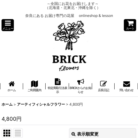
～全国にお花をお届けします～
（北海道・北東北・沖縄を除く）
奈良にある お届け専門の花屋 onlineshop & lesson
メニュー
カート
特定商取引法表
BRICKからのお知
ホーム
ご利用案内
店長日記
問い合わせ
示
らせ
ホーム
>
アーティフィシャルフラワー
>
4,800円
4,800円
表示順変更
閉じる