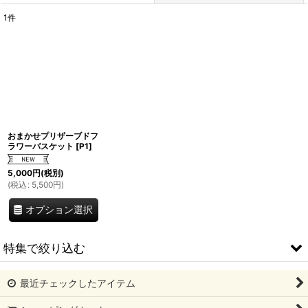
1
件
表示数
:
並び順
:
絞り込む
おまかせプリザーブドフ
ラワーバスケット
[
P1
]
5,000
円
(税別)
(
税込
:
5,500
円
)
オプション選択
特集で絞り込む
最近チェックしたアイテム
期間限定商品