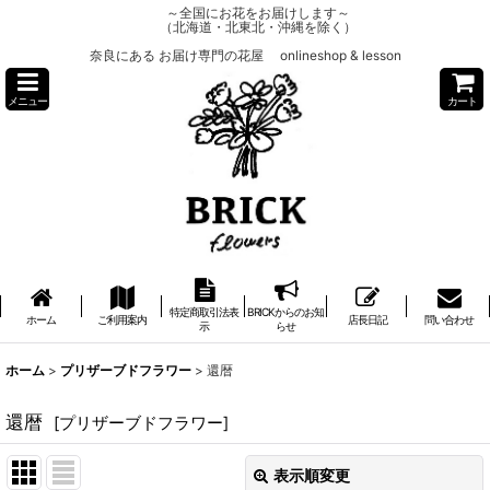
～全国にお花をお届けします～
（北海道・北東北・沖縄を除く）
奈良にある お届け専門の花屋 onlineshop & lesson
メニュー
カート
特定商取引法表
BRICKからのお知
ホーム
ご利用案内
店長日記
問い合わせ
示
らせ
ホーム
>
プリザーブドフラワー
>
還暦
還暦
[
プリザーブドフラワー
]
表示順変更
閉じる