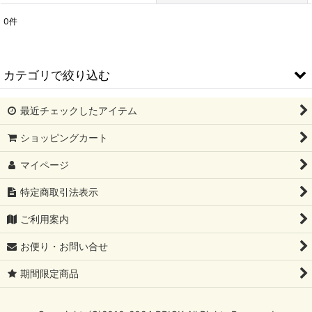
0
件
表示数
:
並び順
:
カテゴリで絞り込む
絞り込む
最近チェックしたアイテム
アレンジメント (全商品)
ショッピングカート
2,800
マイページ
3,000円
特定商取引法表示
3,500円
ご利用案内
3,800円
お便り・お問い合せ
4,000円
期間限定商品
5,000円