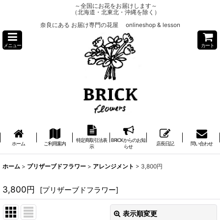
～全国にお花をお届けします～
（北海道・北東北・沖縄を除く）
奈良にある お届け専門の花屋 onlineshop & lesson
メニュー
カート
特定商取引法表
BRICKからのお知
ホーム
ご利用案内
店長日記
問い合わせ
示
らせ
ホーム
>
プリザーブドフラワー
>
アレンジメント
>
3,800円
3,800円
[
プリザーブドフラワー
]
表示順変更
閉じる