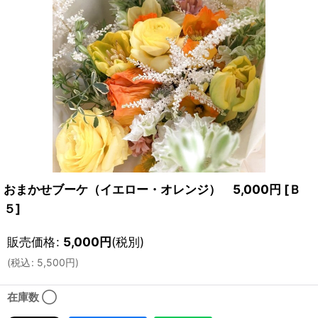
おまかせブーケ（イエロー・オレンジ） 5,000円
[
Ｂ
５
]
販売価格
:
5,000
円
(税別)
(
税込
:
5,500
円
)
在庫数 ◯