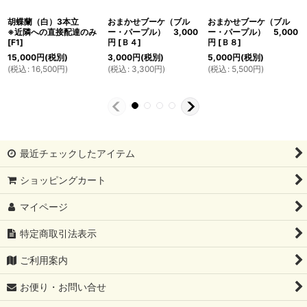
胡蝶蘭（白）3本立
おまかせブーケ（ブル
おまかせブーケ（ブル
※近隣への直接配達のみ
ー・パープル） 3,000
ー・パープル） 5,000
[
F1
]
円
[
Ｂ４
]
円
[
Ｂ８
]
15,000
円
(税別)
3,000
円
(税別)
5,000
円
(税別)
(
税込
:
16,500
円
)
(
税込
:
3,300
円
)
(
税込
:
5,500
円
)
最近チェックしたアイテム
ショッピングカート
マイページ
特定商取引法表示
ご利用案内
お便り・お問い合せ