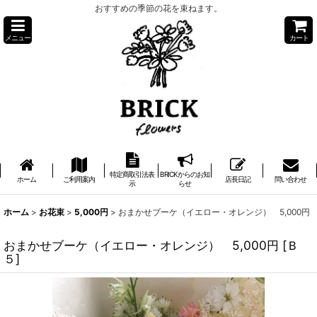
おすすめの季節の花を束ねます。
メニュー
カート
特定商取引法表
BRICKからのお知
ホーム
ご利用案内
店長日記
問い合わせ
示
らせ
ホーム
>
お花束
>
5,000円
>
おまかせブーケ（イエロー・オレンジ） 5,000円
おまかせブーケ（イエロー・オレンジ） 5,000円
[
Ｂ
５
]